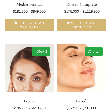
Medias piernas
Rostro Completo
$
181.500
-
$
849.000
$
175.000
-
$
1.119.900
SELECCIONAR
SELECCIONAR
OPCIONES
OPCIONES
¡Oferta!
¡Oferta!
Frente
Mentón
$
106.214
-
$
613.938
$
82.921
-
$
410.000