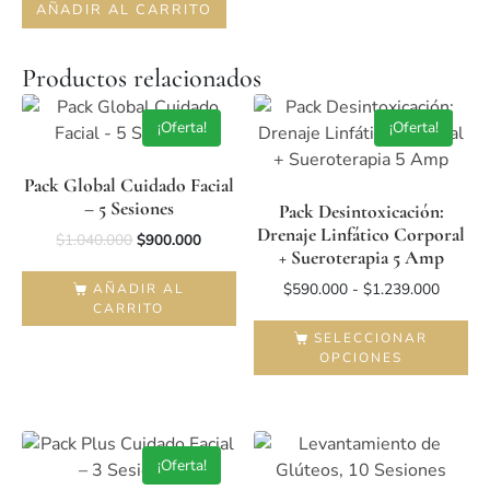
AÑADIR AL CARRITO
Productos relacionados
¡Oferta!
¡Oferta!
Pack Global Cuidado Facial
– 5 Sesiones
Pack Desintoxicación:
Drenaje Linfático Corporal
$
1.040.000
$
900.000
+ Sueroterapia 5 Amp
$
590.000
-
$
1.239.000
AÑADIR AL
CARRITO
SELECCIONAR
OPCIONES
¡Oferta!