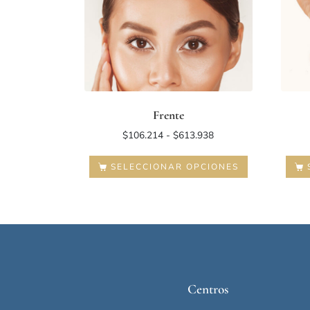
Frente
$
106.214
-
$
613.938
SELECCIONAR OPCIONES
Centros