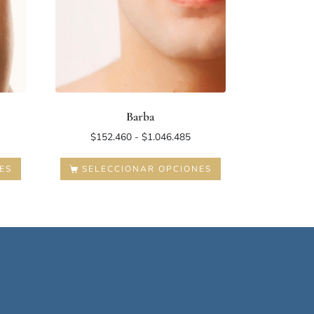
Barba
$
152.460
-
$
1.046.485
ES
SELECCIONAR OPCIONES