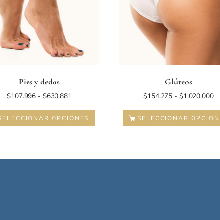
Pies y dedos
Glúteos
$
107.996
-
$
630.881
$
154.275
-
$
1.020.000
SELECCIONAR OPCIONES
SELECCIONAR OPCION