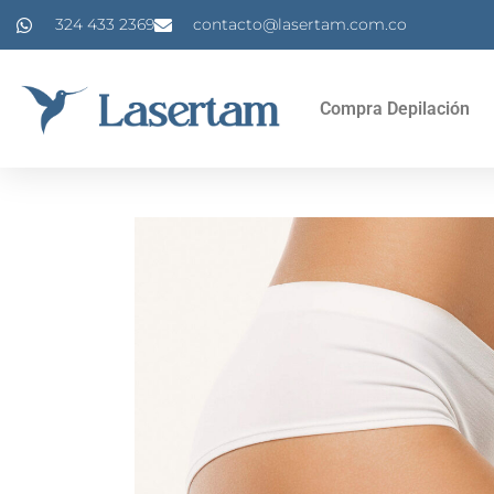
324 433 2369
contacto@lasertam.com.co
Compra Depilación