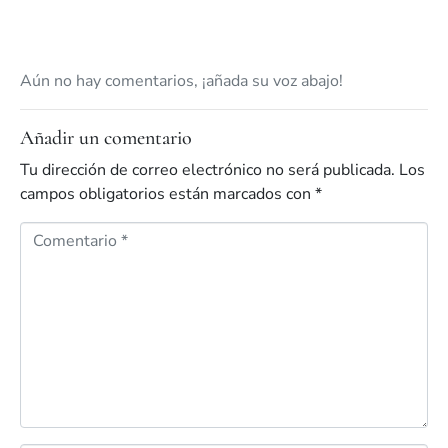
Aún no hay comentarios, ¡añada su voz abajo!
Añadir un comentario
Tu dirección de correo electrónico no será publicada.
Los
campos obligatorios están marcados con
*
C
o
m
e
n
t
a
r
i