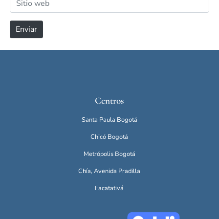
e
r
i
*
e
t
Enviar
o
i
e
o
l
w
e
e
c
b
t
Centros
r
ó
Santa Paula Bogotá
n
i
Chicó Bogotá
c
Metrópolis Bogotá
o
Chía, Avenida Pradilla
*
Facatativá