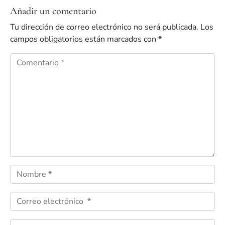
Añadir un comentario
Tu dirección de correo electrónico no será publicada.
Los
campos obligatorios están marcados con
*
C
o
m
e
n
t
a
r
i
o
N
*
o
m
C
b
o
r
r
S